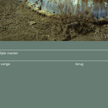
ijde mantel
 vorige
terug